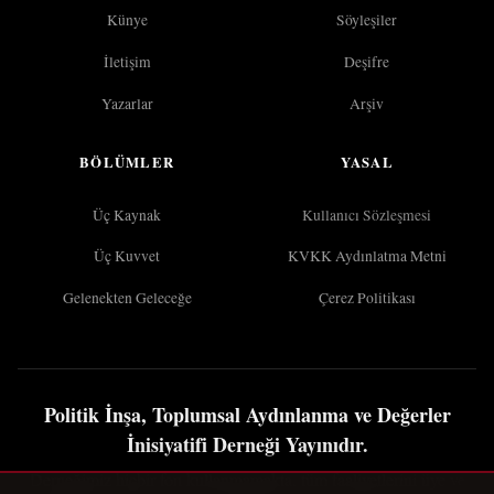
Künye
Söyleşiler
İletişim
Deşifre
Yazarlar
Arşiv
BÖLÜMLER
YASAL
Üç Kaynak
Kullanıcı Sözleşmesi
Üç Kuvvet
KVKK Aydınlatma Metni
Gelenekten Geleceğe
Çerez Politikası
Politik İnşa, Toplumsal Aydınlanma ve Değerler
İnisiyatifi Derneği Yayınıdır.
Derneğimiz hiçbir fon kullanmamakta, tüm faaliyetlerini üye ve