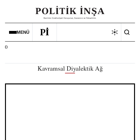
Pİ
MENÜ
0
Kavramsal Diyalektik Ağ