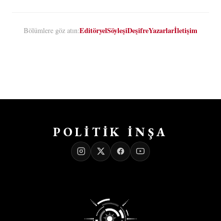
Editöryel
Söyleşi
Deşifre
Yazarlar
İletişim
Bölümlere göz atın:
POLİTİK İNŞA