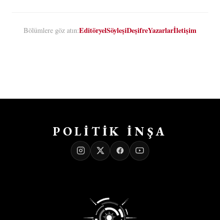
Editöryel
Söyleşi
Deşifre
Yazarlar
İletişim
Bölümlere göz atın:
POLİTİK İNŞA