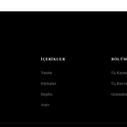
İÇERIKLER
BÖLÜM
Yazılar
Üç Kayna
Söyleşiler
Üç Kuvve
Deşifre
Gelenekt
Arşiv