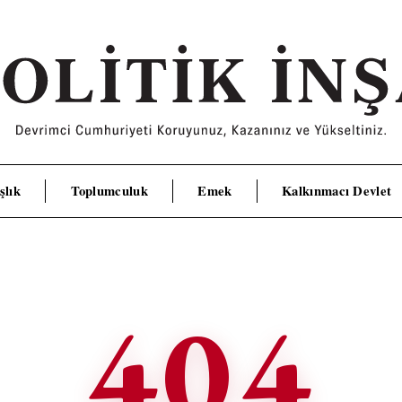
şlık
Toplumculuk
Emek
Kalkınmacı Devlet
404