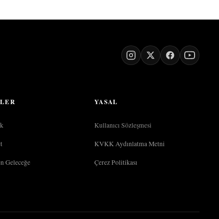
LER
YASAL
k
Kullanıcı Sözleşmesi
t
KVKK Aydınlatma Metni
en Geleceğe
Çerez Politikası