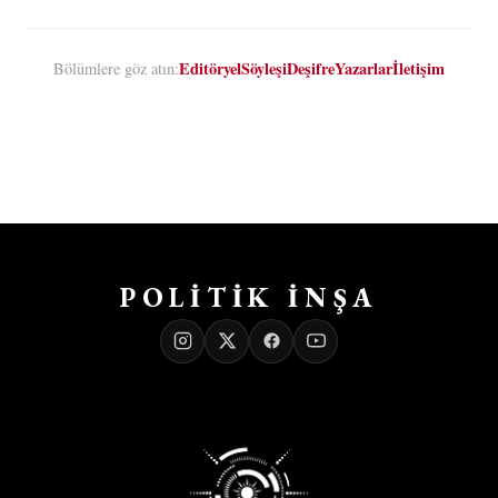
Editöryel
Söyleşi
Deşifre
Yazarlar
İletişim
Bölümlere göz atın:
POLİTİK İNŞA