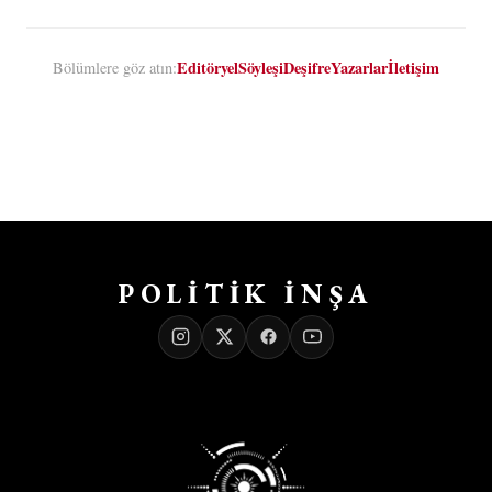
Editöryel
Söyleşi
Deşifre
Yazarlar
İletişim
Bölümlere göz atın:
POLİTİK İNŞA