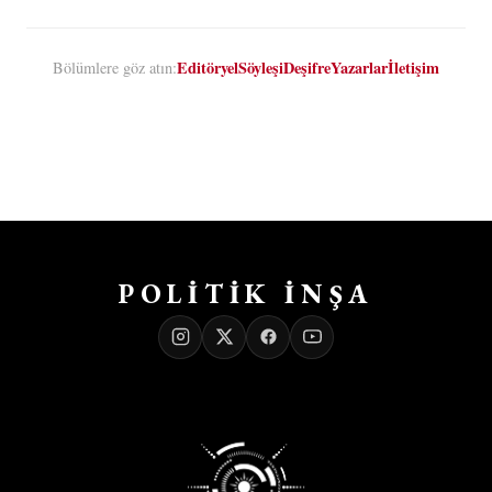
Editöryel
Söyleşi
Deşifre
Yazarlar
İletişim
Bölümlere göz atın:
POLİTİK İNŞA