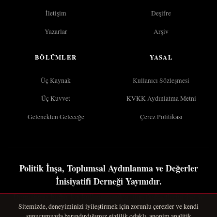
İletişim
Deşifre
Yazarlar
Arşiv
BÖLÜMLER
YASAL
Üç Kaynak
Kullanıcı Sözleşmesi
Üç Kuvvet
KVKK Aydınlatma Metni
Gelenekten Geleceğe
Çerez Politikası
Politik İnşa, Toplumsal Aydınlanma ve Değerler
İnisiyatifi Derneği Yayınıdır.
Derneğimiz hiçbir fon kullanmamakta, tüm faaliyetlerini üye ve
Sitemizde, deneyiminizi iyileştirmek için zorunlu çerezler ve kendi
gönüllülerin kendi çaba ve emekleriyle, aidat ve bağış katkılarıyla
sunucumuzda barındırdığımız gizlilik odaklı, anonim analitik