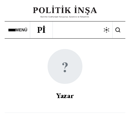
Pİ
MENÜ
?
Yazar